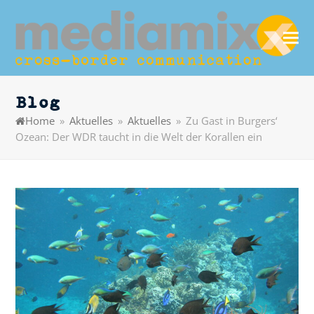
Blog
Home
»
Aktuelles
»
Aktuelles
»
Zu Gast in Burgers‘
Ozean: Der WDR taucht in die Welt der Korallen ein