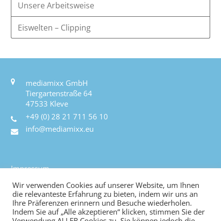
Unsere Arbeitsweise
Eiswelten – Clipping
mediamixx GmbH
Tiergartenstraße 64
47533 Kleve
+49 (0) 28 21 711 56 10
info@mediamixx.eu
Impressum
Datenschutz
Wir verwenden Cookies auf unserer Website, um Ihnen
AGB
die relevanteste Erfahrung zu bieten, indem wir uns an
Ihre Präferenzen erinnern und Besuche wiederholen.
Kontakt
Indem Sie auf „Alle akzeptieren“ klicken, stimmen Sie der
Verwendung ALLER Cookies zu. Sie können jedoch die