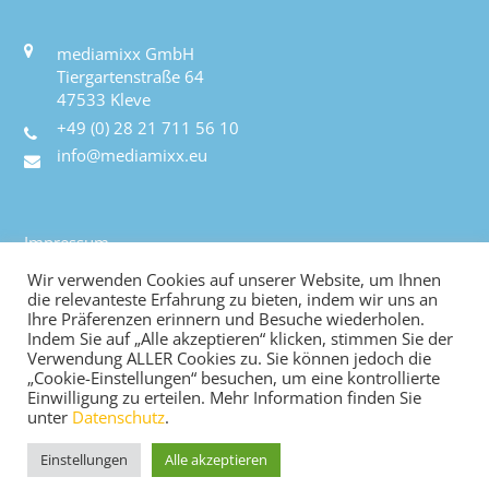
mediamixx GmbH
Tiergartenstraße 64
47533 Kleve
+49 (0) 28 21 711 56 10
info@mediamixx.eu
Impressum
Datenschutz
Wir verwenden Cookies auf unserer Website, um Ihnen
AGB
die relevanteste Erfahrung zu bieten, indem wir uns an
Ihre Präferenzen erinnern und Besuche wiederholen.
Kontakt
Indem Sie auf „Alle akzeptieren“ klicken, stimmen Sie der
Verwendung ALLER Cookies zu. Sie können jedoch die
„Cookie-Einstellungen“ besuchen, um eine kontrollierte
Einwilligung zu erteilen. Mehr Information finden Sie
© 2022-2026 mediamixx - Alle Rechte
unter
Datenschutz
.
vorbehalten | Alle rechten voorbehouden
Einstellungen
Alle akzeptieren