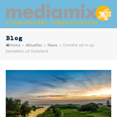
Blog
Home
»
Aktuelles
»
News
»
Drenthe zet in op
bezoekers uit Duitsland