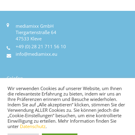
mediamixx GmbH
Tiergartenstraße 64
47533 Kleve
+49 (0) 28 21 711 56 10
info@mediamixx.eu
Colofon
Privacyverklaring
Wir verwenden Cookies auf unserer Website, um Ihnen
Algemene voorwaarden
die relevanteste Erfahrung zu bieten, indem wir uns an
Ihre Präferenzen erinnern und Besuche wiederholen.
Contact
Indem Sie auf „Alle akzeptieren“ klicken, stimmen Sie der
Verwendung ALLER Cookies zu. Sie können jedoch die
„Cookie-Einstellungen“ besuchen, um eine kontrollierte
Einwilligung zu erteilen. Mehr Information finden Sie
© 2022-2026 mediamixx - Alle Rechte
unter
Datenschutz
.
vorbehalten | Alle rechten voorbehouden